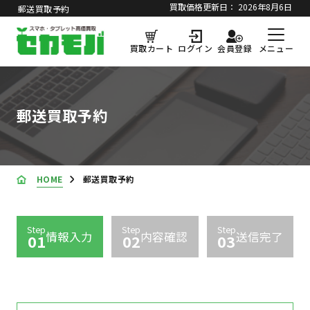
買取価格更新日：
2026年8月6日
郵送買取予約
メニュー
買取カート
ログイン
会員登録
郵送買取予約
HOME
郵送買取予約
step
step
step
情報入力
内容確認
送信完了
01
02
03