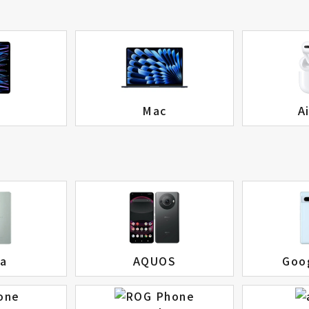
d
Mac
A
ia
AQUOS
Goog