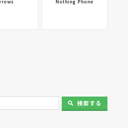
rrows
Nothing Phone
検索
する