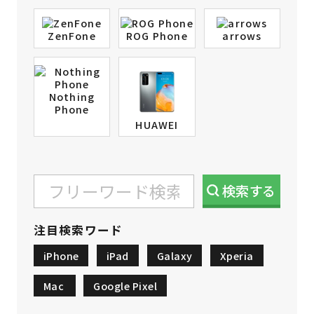
ZenFone
ROG Phone
arrows
Nothing
Phone
HUAWEI
検索
する
注目検索ワード
iPhone
iPad
Galaxy
Xperia
Mac
Google Pixel