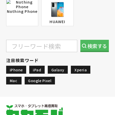
Nothing Phone
HUAWEI
検索
する
注目検索ワード
iPhone
iPad
Galaxy
Xperia
Mac
Google Pixel