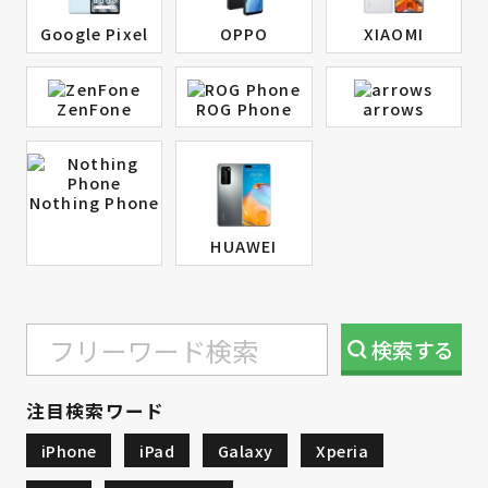
Google Pixel
OPPO
XIAOMI
ZenFone
ROG Phone
arrows
Nothing Phone
HUAWEI
検索
する
注目検索ワード
iPhone
iPad
Galaxy
Xperia