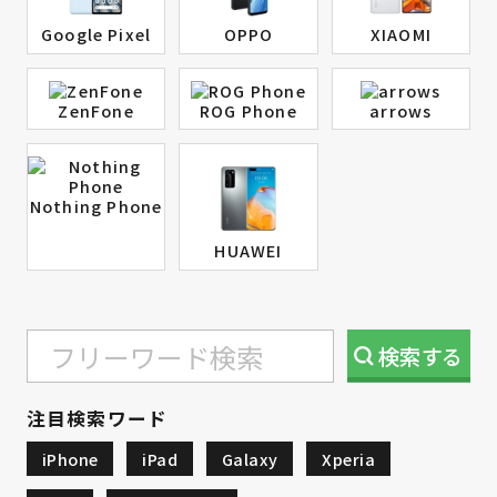
Google Pixel
OPPO
XIAOMI
ZenFone
ROG Phone
arrows
Nothing Phone
HUAWEI
検索
する
注目検索ワード
iPhone
iPad
Galaxy
Xperia