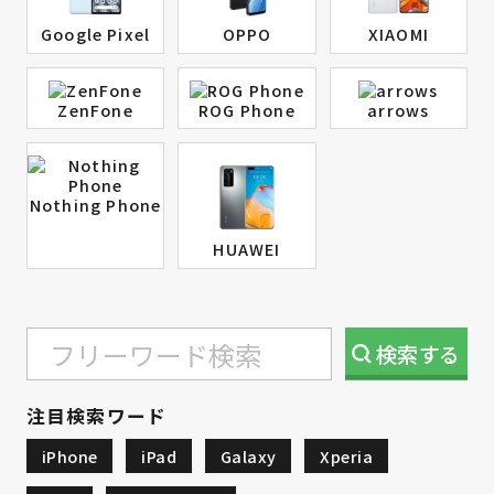
Google Pixel
OPPO
XIAOMI
ZenFone
ROG Phone
arrows
Nothing Phone
HUAWEI
検索
する
注目検索ワード
iPhone
iPad
Galaxy
Xperia