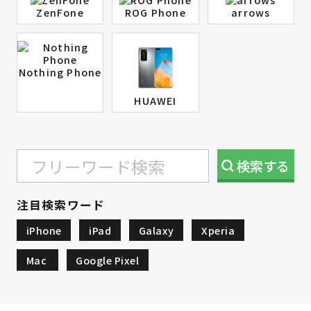
ZenFone
ROG Phone
arrows
Nothing Phone
HUAWEI
検索
する
注目検索ワード
iPhone
iPad
Galaxy
Xperia
Mac
Google Pixel