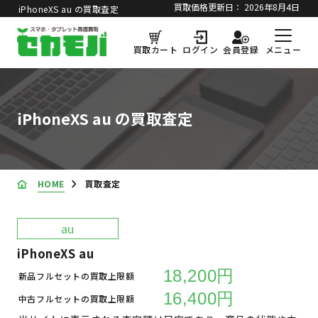
買取価格更新日：
2026年8月4日
iPhoneXS au の買取査定
メニュー
買取カート
ログイン
会員登録
iPhoneXS au の買取査定
HOME
買取査定
au
iPhoneXS au
18,200円
新品フルセットの買取上限額
16,400円
中古フルセットの買取上限額