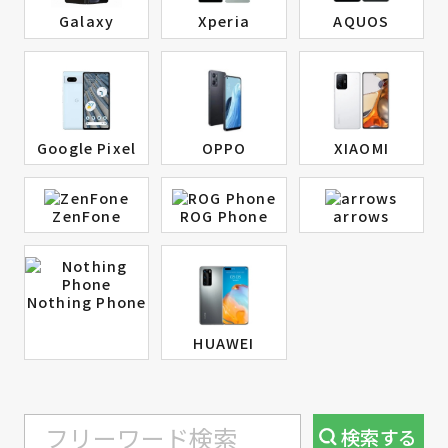
Galaxy
Xperia
AQUOS
Google Pixel
OPPO
XIAOMI
ZenFone
ROG Phone
arrows
Nothing Phone
HUAWEI
検索
する