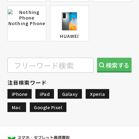
Nothing Phone
HUAWEI
検索
する
注目検索ワード
iPhone
iPad
Galaxy
Xperia
Mac
Google Pixel