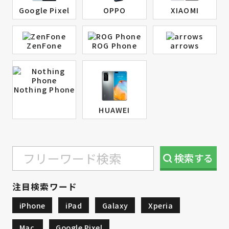
Google Pixel
OPPO
XIAOMI
ZenFone
ROG Phone
arrows
Nothing Phone
HUAWEI
検索
する
注目検索ワード
iPhone
iPad
Galaxy
Xperia
Mac
Google Pixel