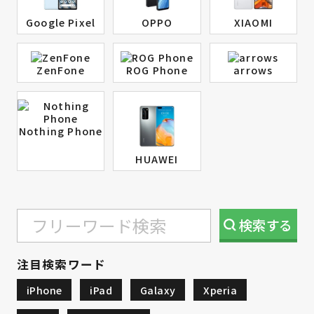
Google Pixel
OPPO
XIAOMI
ZenFone
ROG Phone
arrows
Nothing Phone
HUAWEI
検索
する
注目検索ワード
iPhone
iPad
Galaxy
Xperia