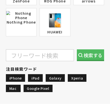
ZenFone
ROG Phone
arrows
Nothing Phone
HUAWEI
検索
する
注目検索ワード
iPhone
iPad
Galaxy
Xperia
Mac
Google Pixel