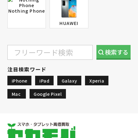
Nothing Phone
HUAWEI
検索
する
注目検索ワード
iPhone
iPad
Galaxy
Xperia
Mac
Google Pixel