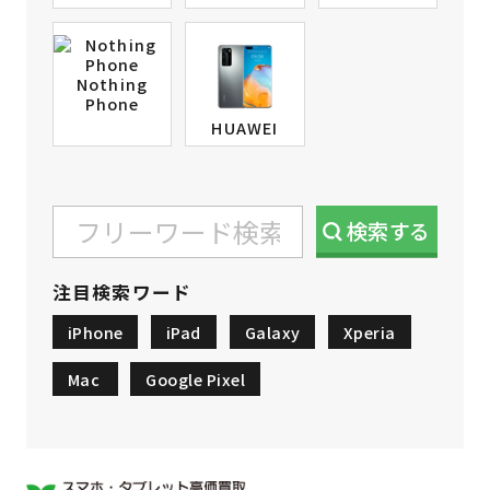
Nothing
Phone
HUAWEI
検索
する
注目検索ワード
iPhone
iPad
Galaxy
Xperia
Mac
Google Pixel