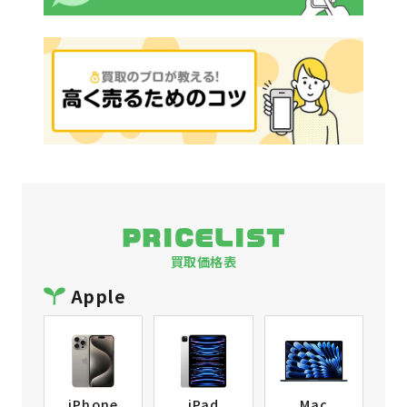
PRICELIST
買取価格表
Apple
iPhone
iPad
Mac