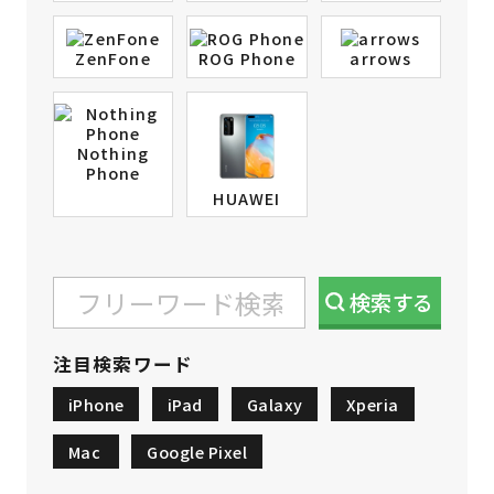
ZenFone
ROG Phone
arrows
Nothing
Phone
HUAWEI
検索
する
注目検索ワード
iPhone
iPad
Galaxy
Xperia
Mac
Google Pixel