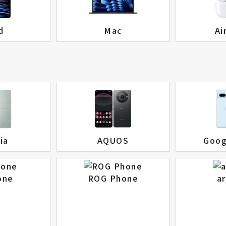
d
Mac
Ai
ia
AQUOS
Goog
one
ROG Phone
a