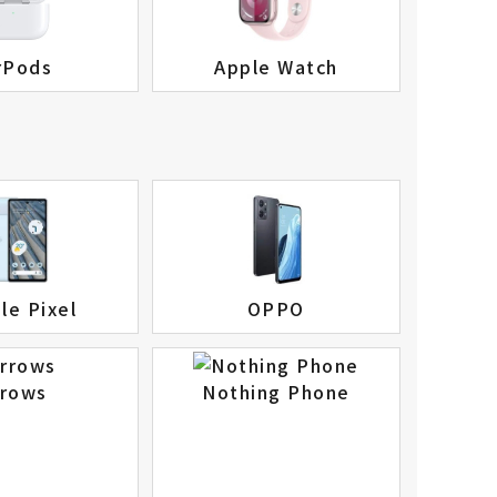
rPods
Apple Watch
le Pixel
OPPO
rrows
Nothing Phone