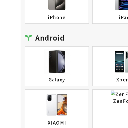
iPhone
iPa
Android
Galaxy
Xper
ZenF
XIAOMI