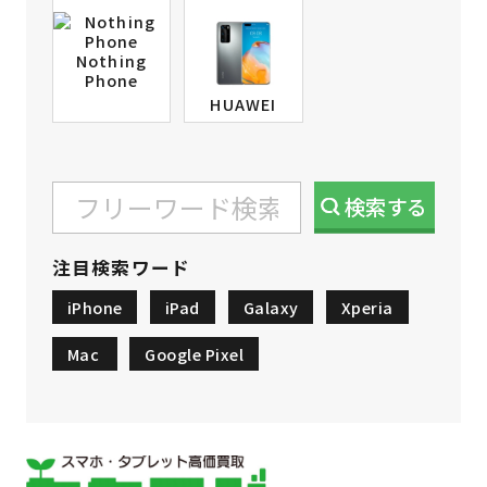
Nothing
Phone
HUAWEI
検索
する
注目検索ワード
iPhone
iPad
Galaxy
Xperia
Mac
Google Pixel