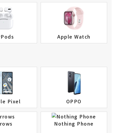
rPods
Apple Watch
le Pixel
OPPO
rrows
Nothing Phone