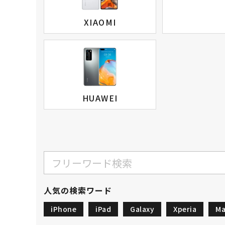
XIAOMI
HUAWEI
人気の検索ワード
iPhone
iPad
Galaxy
Xperia
Ma