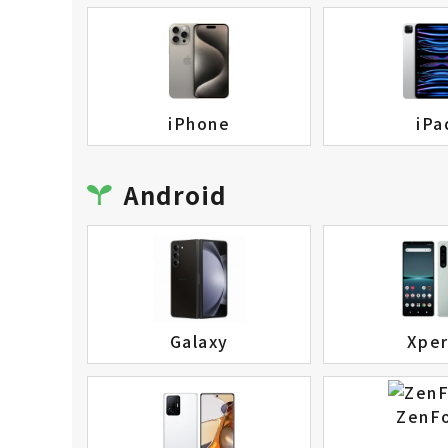
iPhone
iPa
Android
Galaxy
Xper
ZenF