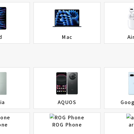
d
Mac
Ai
ia
AQUOS
Goog
one
ROG Phone
a