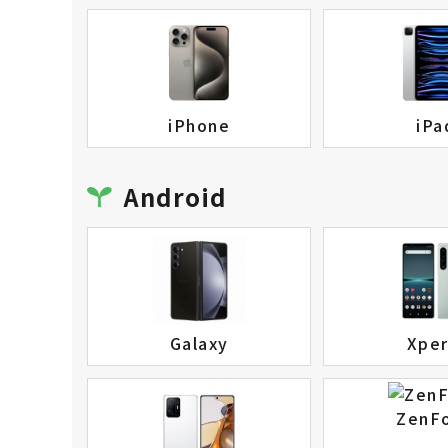
iPhone
iPa
Android
Galaxy
Xper
ZenF