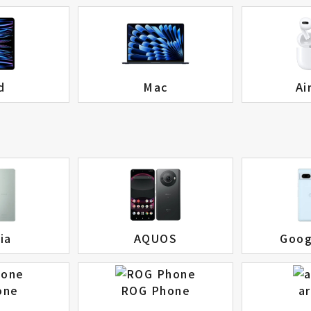
d
Mac
Ai
ia
AQUOS
Goog
one
ROG Phone
a